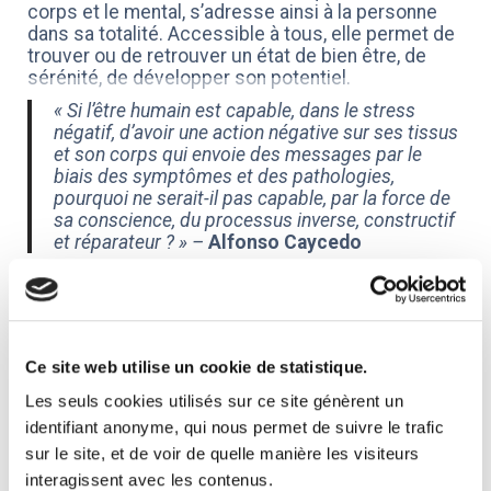
corps et le mental, s’adresse ainsi à la personne
dans sa totalité. Accessible à tous, elle permet de
trouver ou de retrouver un état de bien être, de
sérénité, de développer son potentiel.
« Si l’être humain est capable, dans le stress
négatif, d’avoir une action négative sur ses tissus
et son corps qui envoie des messages par le
biais des symptômes et des pathologies,
pourquoi ne serait-il pas capable, par la force de
sa conscience, du processus inverse, constructif
et réparateur ? » –
Alfonso Caycedo
Les principes et les indications de la
sophrologie
Elle utilise un ensemble de techniques non tactiles
Ce site web utilise un cookie de statistique.
qui associent la détente, la décontraction
Les seuls cookies utilisés sur ce site génèrent un
musculaire, le contrôle de la respiration, les
visualisations positives pour permettre à chacun
identifiant anonyme, qui nous permet de suivre le trafic
de faire émerger ses propres ressources et
sur le site, et de voir de quelle manière les visiteurs
capacités, d’améliorer ainsi son quotidien, de
interagissent avec les contenus.