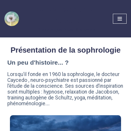
Geneviève Auguet
Aller
Dufourd
au
contenu
Sophrologue Rouen & environs
Présentation de la sophrologie
Un peu d'histoire... ?
Lorsqu’il fonde en 1960 la sophrologie, le docteur
Caycedo , neuro-psychiatre est passionné par
l’étude de la conscience. Ses sources d’inspiration
sont multiples : hypnose, relaxation de Jacobson,
training autogène de Schultz, yoga, méditation,
phénoménologie….