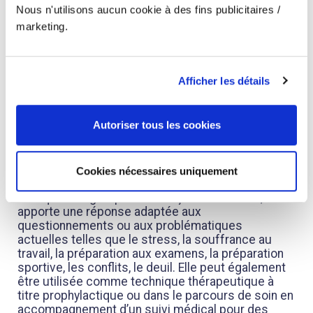
porter un nouveau regard sur lui, les autres et
Nous n'utilisons aucun cookie à des fins publicitaires /
d’aborder les situations auxquelles il est confronté
marketing.
plus sereinement.
Elle améliore la conscience de soi en se
reconnectant à ses sensations corporelles, et
Afficher les détails
développe la capacité à se percevoir soi-même
contribuant ainsi à un schéma corporel plus
élaboré, plus riche. Elle active un nouvel équilibre
Autoriser tous les cookies
entre les émotions, les pensées, les
connaissances, les croyances et les
comportements.
Cookies nécessaires uniquement
Pratiquée en groupe ou de façon individuelle, elle
apporte une réponse adaptée aux
questionnements ou aux problématiques
actuelles telles que le stress, la souffrance au
travail, la préparation aux examens, la préparation
sportive, les conflits, le deuil. Elle peut également
être utilisée comme technique thérapeutique à
titre prophylactique ou dans le parcours de soin en
accompagnement d’un suivi médical pour des